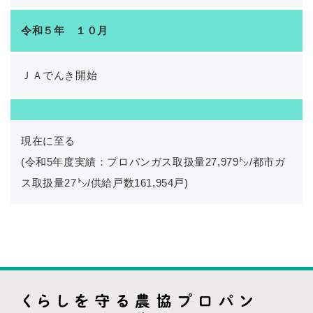
令和５年 １０月
ＪＡでんき開始
現在に至る
(令和5年度実績：プロパンガス取扱量27,979㌧/都市ガ
ス取扱量27㌧/供給戸数161,954戸)