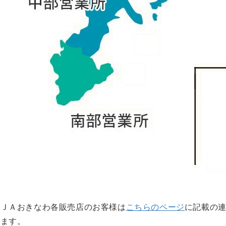
※ＪＡおきなわ各販売店のお客様は
こちらのページ
に記載の
します。